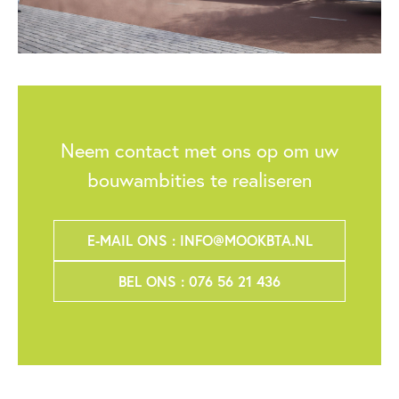
Neem contact met ons op om uw
bouwambities te realiseren
E-MAIL ONS : INFO@MOOKBTA.NL
BEL ONS : 076 56 21 436