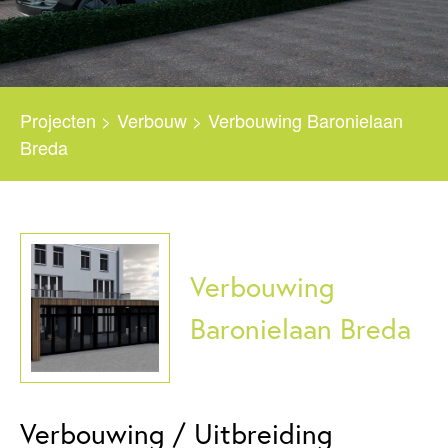
Projecten
>
Verbouw
>
Verbouwing Baronielaan
Breda
Verbouwing
Baronielaan Breda
Verbouwing / Uitbreiding