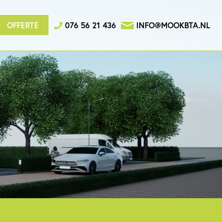
en
Vacature
FAQ
Contact
OFFERTE
076 56 21 436
INFO@MOOKBTA.NL