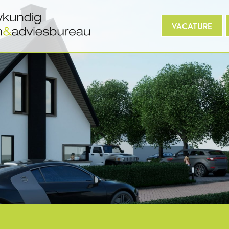
 gekocht?
Digitaal inmeten
3D/BIM
Project
VACATURE