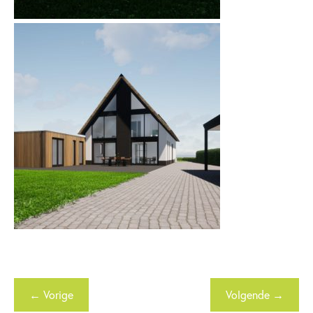
← Vorige
Volgende →