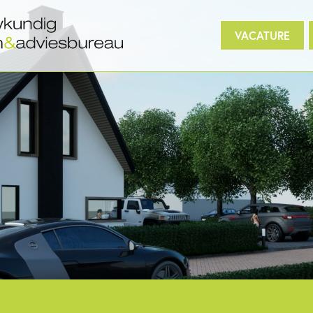
 gekocht?
Digitaal inmeten
3D/BIM
Project
VACATURE