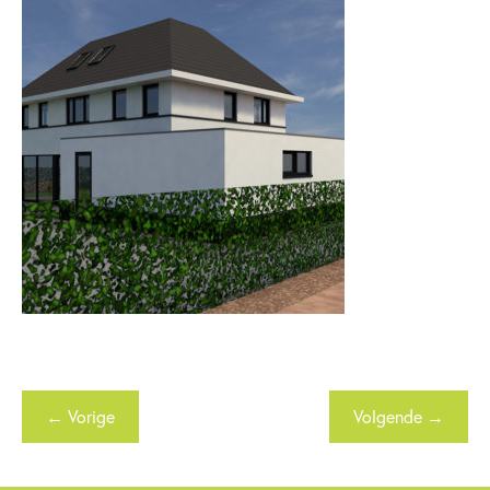
← Vorige
Volgende →